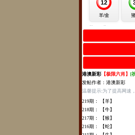
港澳新彩
【极限六肖】
[
发帖作者：港澳新彩
温馨提示:为了提高网速
219期：
【羊】
218期：
【牛】
217期：
【猴】
216期：
【蛇】
215期：
【牛】