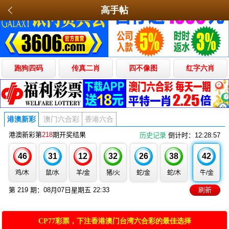
高手帖
跑狗四码
传真二肖
四不像图
红字六肖
CP77彩票，下注香港澳门台湾六合彩的最佳选择